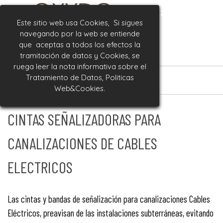
Vaya al Contenido
Este sitio web usa Cookies, Si sigues
Publicidad ecológica
navegando por la web se entiende
CINTAS DE BALIZAMIENTO
que aceptas a todos los efectos la
BANDERAS
tramitación de datos y Cookies, se
APLAUDIDORES
ruega leer la nota informativa sobre el
Saltar menú
Tratamiento de Datos,
Politicas
Web&Cookies.
CINTAS SEÑALIZADORAS PARA
CANALIZACIONES DE CABLES
ELECTRICOS
Las cintas y bandas de señalización para canalizaciones Cables
Eléctricos, preavisan de las instalaciones subterráneas, evitando